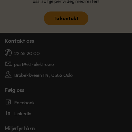
oss, så hjelper vi deg med resten!
Ta kontakt
Kontakt oss
22 65 20 00
post@ikt-elektro.no
Brobekkveien 114 , 0582 Oslo
Følg oss
Facebook
LinkedIn
Miljøfyrtårn