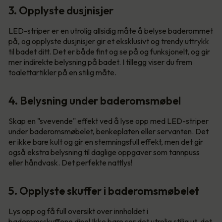
3. Opplyste dusjnisjer
LED-striper er en utrolig allsidig måte å belyse baderommet
på, og opplyste dusjnisjer gir et eksklusivt og trendy uttrykk
til badet ditt. Det er både fint og se på og funksjonelt, og gir
mer indirekte belysning på badet. I tillegg viser du frem
toalettartikler på en stilig måte.
4. Belysning under baderomsmøbel
Skap en "svevende" effekt ved å lyse opp med LED-striper
under baderomsmøbelet, benkeplaten eller servanten. Det
er ikke bare kult og gir en stemningsfull effekt, men det gir
også ekstra belysning til daglige oppgaver som tannpuss
eller håndvask. Det perfekte nattlys!
5. Opplyste skuffer i baderomsmøbelet
Lys opp og få full oversikt over innholdet i
baderomsskuffene dine! Ikke bare ser det utrolig stilig ut, det