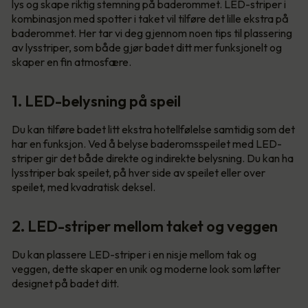
lys og skape riktig stemning på baderommet. LED-striper i
kombinasjon med spotter i taket vil tilføre det lille ekstra på
baderommet. Her tar vi deg gjennom noen tips til plassering
av lysstriper, som både gjør badet ditt mer funksjonelt og
skaper en fin atmosfære.
1. LED-belysning på speil
Du kan tilføre badet litt ekstra hotellfølelse samtidig som det
har en funksjon. Ved å belyse baderomsspeilet med LED-
striper gir det både direkte og indirekte belysning. Du kan ha
lysstriper bak speilet, på hver side av speilet eller over
speilet, med kvadratisk deksel.
2. LED-striper mellom taket og veggen
Du kan plassere LED-striper i en nisje mellom tak og
veggen, dette skaper en unik og moderne look som løfter
designet på badet ditt.