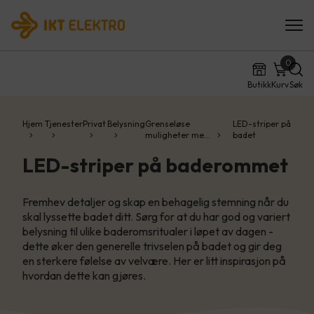
0
Butikk
Kurv
Søk
Hjem
Tjenester
Privat
Belysning
Grenseløse
LED-striper på
muligheter me…
badet
LED-striper på baderommet
Fremhev detaljer og skap en behagelig stemning når du
skal lyssette badet ditt. Sørg for at du har god og variert
belysning til ulike baderomsritualer i løpet av dagen -
dette øker den generelle trivselen på badet og gir deg
en sterkere følelse av velvære. Her er litt inspirasjon på
hvordan dette kan gjøres.