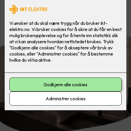
Belysning på badet etter døgnets
tider