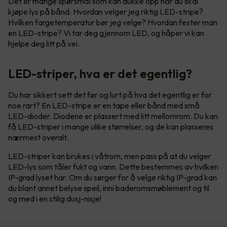
Det er mange spørsmål som kan dukke opp når du skal
kjøpe lys på bånd. Hvordan velger jeg riktig LED-stripe?
Hvilken fargetemperatur bør jeg velge? Hvordan fester man
en LED-stripe? Vi tar deg gjennom LED, og håper vi kan
hjelpe deg litt på vei.
LED-striper, hva er det egentlig?
Du har sikkert sett det før og lurt på hva det egentlig er for
noe rart? En LED-stripe er en tape eller bånd med små
LED-dioder. Diodene er plassert med litt mellomrom. Du kan
få LED-striper i mange ulike størrelser, og de kan plasseres
nærmest overalt.
LED-striper kan brukes i våtrom, men pass på at du velger
LED-lys som tåler fukt og vann. Dette bestemmes av hvilken
IP-grad lyset har. Om du sørger for å velge riktig IP-grad kan
du blant annet belyse speil, inni baderomsmøblement og til
og med i en stilig dusj-nisje!