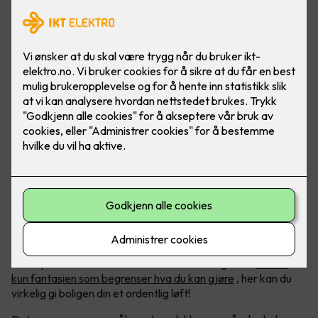
Foto: Lyskomponenter
Kreativitet med LED-lys
LED-belysning blir bare mer og mer populært, og med økt
etterspørsel har det kommet et hav av muligheter.
Det er
kun fantasien som begrenser hva du kan gjøre
, her kan du
virkelig gi boligen din et ordentlig løft!