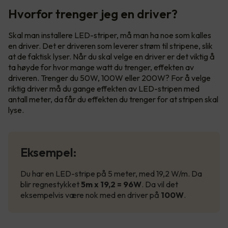
Hvorfor trenger jeg en driver?
Skal man installere LED-striper, må man ha noe som kalles
en driver. Det er driveren som leverer strøm til stripene, slik
at de faktisk lyser. Når du skal velge en driver er det viktig å
ta høyde for hvor mange watt du trenger, effekten av
driveren. Trenger du 50W, 100W eller 200W? For å velge
riktig driver må du gange effekten av LED-stripen med
antall meter, da får du effekten du trenger for at stripen skal
lyse.
Eksempel:
Du har en LED-stripe på 5 meter, med 19,2 W/m. Da
blir regnestykket
5m x 19,2 = 96W
. Da vil det
eksempelvis være nok med en driver på
100W
.