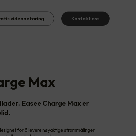
ratis videobefaring
Kontakt oss
arge Max
illader. Easee Charge Max er
lid.
 designet for å levere nøyaktige strømmålinger,