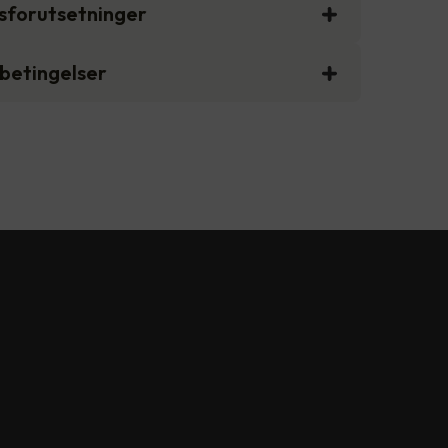
gsforutsetninger
sbetingelser