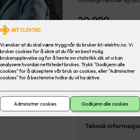
forståelige fakturaer og full
20,990
,-
Antall
-
Pakken inneholder
Funksjoner
Sikkerhet
Teknisk informasjo