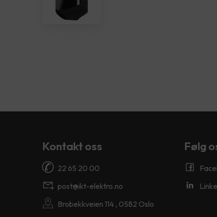
Kontakt oss
Følg o
22 65 20 00
Face
post@ikt-elektro.no
Linke
Brobekkveien 114 , 0582 Oslo