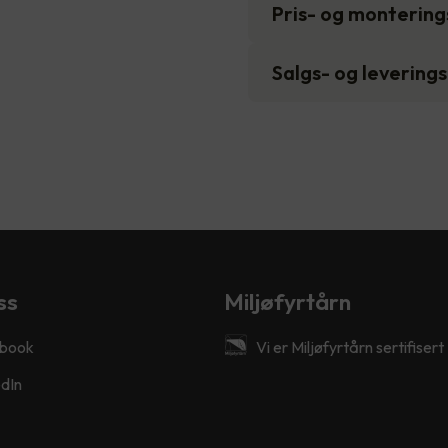
Pris- og monterin
Salgs- og levering
ss
Miljøfyrtårn
book
Vi er Miljøfyrtårn sertifisert
dIn