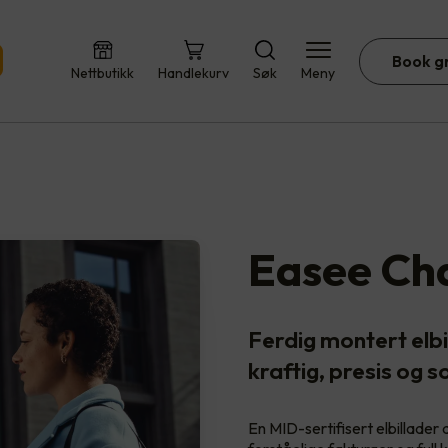
Book g
Nettbutikk
Handlekurv
Søk
Meny
Easee Ch
Ferdig montert elb
kraftig, presis og so
En MID-sertifisert elbillader