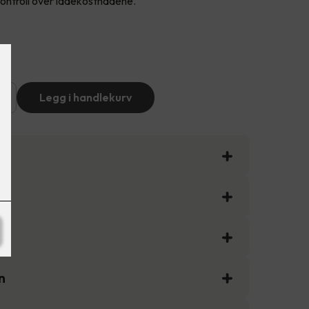
 kontroll over ladekostnadene.
+
Legg i handlekurv
n