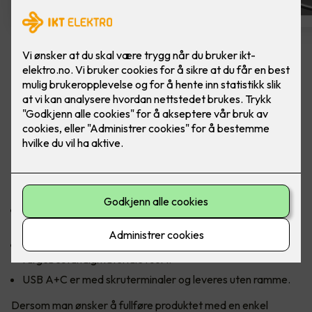
ELKO One USB A+C Renhvit
Innfelt installasjon - For lading av f.eks.
mobiltelefoner, laptop og nettbrett.
Brukes for å lade elektroniske apparater som
mobiltelefoner, laptop og nettbrett.
Lad opp til 18W ved bruk av A-uttaket og 21W ved bruk av
C-uttaket.
Designet med Power Delivery teknikk.Kommer i
fargebestandigmateriale i sort.
USB A+C er med skruterminaler og leveres uten ramme.
Dersom man ønsker å fullføre produktet med en enkel