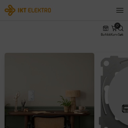
0
Butikk
Kurv
Søk