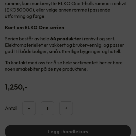
ramme, kan man benytte ELKO One 1-hulls ramme i renhvit
(EKO50000), eller velge annen ramme i passende
utforming og farge.
Kort om ELKO One serien
Serien består av hele
64 produkter
i renhvit og sort.
Elektromateriellet er vakkert og brukervennlig, og passer
godt til både boliger, små offentlige bygninger og hotell.
Ta kontakt med oss for å se hele sortimentet, her er bare
noen smakebiter på de nye produktene.
1,250
,-
Antall
-
+
Legg i handlekurv