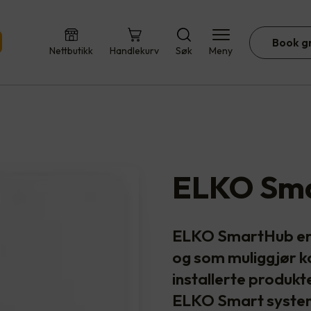
Book g
Nettbutikk
Handlekurv
Søk
Meny
ELKO Sm
ELKO SmartHub er 
og som muliggjør 
installerte produkt
ELKO Smart systeme