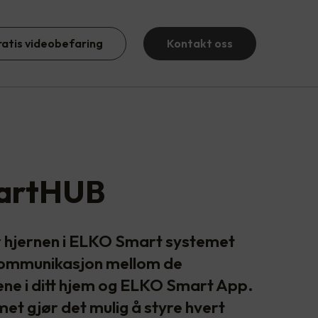
ratis videobefaring
Kontakt oss
artHUB
hjernen i ELKO Smart systemet
kommunikasjon mellom de
ene i ditt hjem og ELKO Smart App.
t gjør det mulig å styre hvert