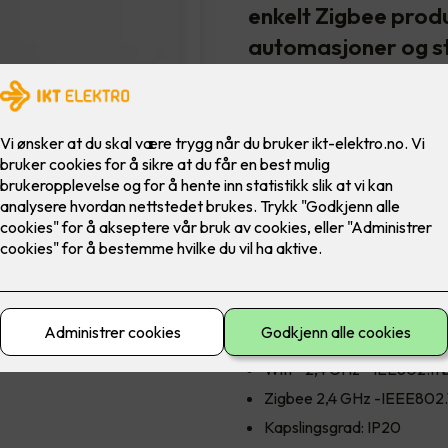
enkelt Zigbee prod
automasjoner og s
monteres innfelt i 
bord eller hylle ved
Teknisk spesifikasjon:
Utgang: 5 VDC, 1 A, 5 W
Tilkobling: Micro USB port 
1,5mm²
Nominell spenning for st
Kommunikasjonsstandarde
Ethernet: IEEE802.3, 10/
Wifi - 2,4 GHz - IEE802.11
Zigbee 2,4 GHz -IEEE802.
Kapslingsgrad: IP20