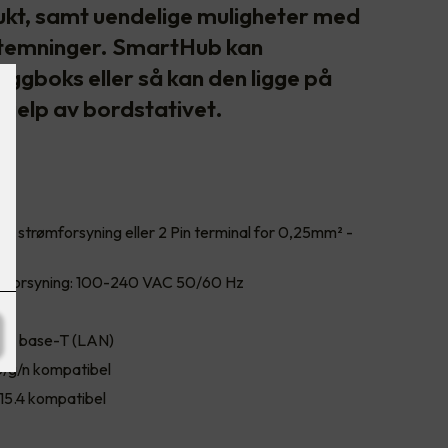
ukt, samt uendelige muligheter med
temninger. SmartHub kan
veggboks eller så kan den ligge på
 hjelp av bordstativet.
for strømforsyning eller 2 Pin terminal for 0,25mm² -
rømforsyning: 100-240 VAC 50/60 Hz
r:
100 base-T (LAN)
 b/g/n kompatibel
15.4 kompatibel