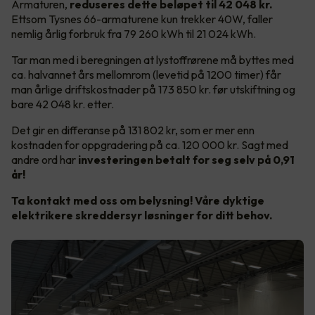
Armaturen,
reduseres dette beløpet til 42 048 kr.
Ettsom
Tysnes 66-armaturene kun trekker 40W, faller
nemlig årlig forbruk fra 79 260 kWh til 21 024 kWh.
Tar man med i beregningen at lystoffrørene må byttes med
ca. halvannet års mellomrom (levetid på 1200 timer) får
man årlige driftskostnader på 173 850 kr. før utskiftning og
bare 42 048 kr. etter.
Det gir en differanse på 131 802 kr, som er mer enn
kostnaden for oppgradering på ca. 120 000 kr. Sagt med
andre ord har
investeringen betalt for seg selv på 0,91
år!
Ta kontakt med oss om belysning! Våre dyktige
elektrikere skreddersyr løsninger for ditt behov.