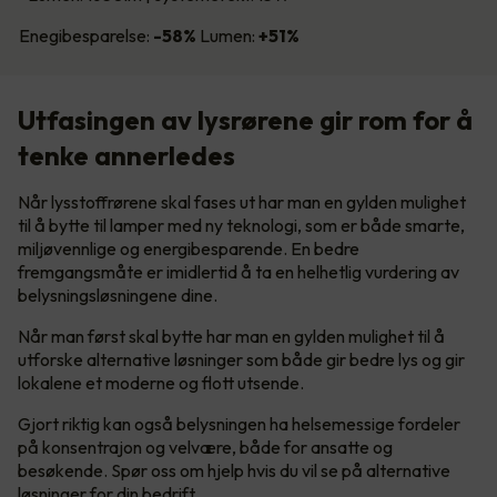
Enegibesparelse:
-58%
Lumen:
+51%
Utfasingen av lysrørene gir rom for å
tenke annerledes
Når lysstoffrørene skal fases ut har man en gylden mulighet
til å bytte til lamper med ny teknologi, som er både smarte,
miljøvennlige og energibesparende. En bedre
fremgangsmåte er imidlertid å ta en helhetlig vurdering av
belysningsløsningene dine.
Når man først skal bytte har man en gylden mulighet til å
utforske alternative løsninger som både gir bedre lys og gir
lokalene et moderne og flott utsende.
Gjort riktig kan også belysningen ha helsemessige fordeler
på konsentrajon og velvære, både for ansatte og
besøkende. Spør oss om hjelp hvis du vil se på alternative
løsninger for din bedrift.