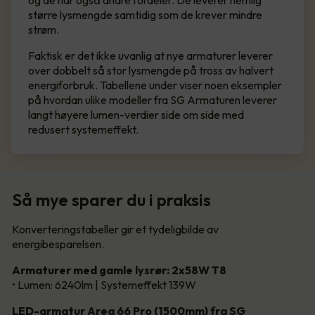
og de har også andre fordeler. De leverer nemlig
større lysmengde samtidig som de krever mindre
strøm.
Faktisk er det ikke uvanlig at nye armaturer leverer
over dobbelt så stor lysmengde på tross av halvert
energiforbruk. Tabellene under viser noen eksempler
på hvordan ulike modeller fra SG Armaturen leverer
langt høyere lumen-verdier side om side med
redusert systemeffekt.
Så mye sparer du i praksis
Konverteringstabeller gir et tydeligbilde av
energibesparelsen.
Armaturer med gamle lysrør: 2x58W T8
• Lumen: 6240lm | Systemeffekt 139W
LED-armatur Area 66 Pro (1500mm) fra SG