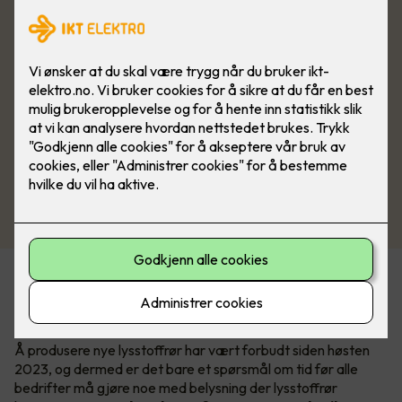
En av konsekvensene av RoHS-direktivet, som har til hensikt
å begrense bruken av miljøskadelige stoffer, er at lysstoffrør
avvikles.
Å produsere nye lysstoffrør har vært forbudt siden høsten
2023, og dermed er det bare et spørsmål om tid før alle
bedrifter må gjøre noe med belysning der lysstoffrør