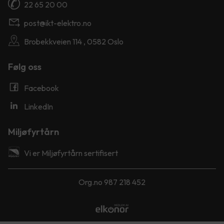
22 65 20 00
post@ikt-elektro.no
Brobekkveien 114 , 0582 Oslo
Følg oss
Facebook
LinkedIn
Miljøfyrtårn
Vi er Miljøfyrtårn sertifisert
Org.no 987 218 452