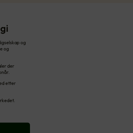
gi
ligselskap og
se og
ler der
pnår.
ed etter
arkedet.