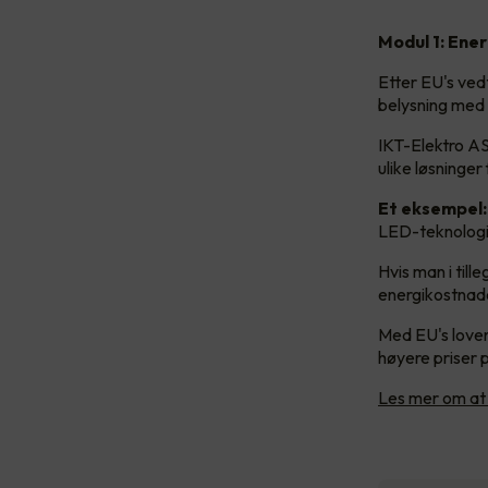
Modul 1: Ener
Etter EU's vedt
belysning med
IKT-Elektro A
ulike løsninger
Et eksempel:
LED-teknologi
Hvis man i til
energikostnade
Med EU's loven
høyere priser p
Les mer om at l