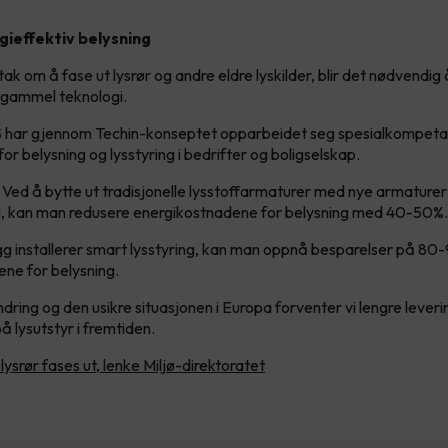
gieffektiv belysning
ak om å fase ut lysrør og andre eldre lyskilder, blir det nødvendig 
 gammel teknologi.
S har gjennom Techin-konseptet opparbeidet seg spesialkompeta
 for belysning og lysstyring i bedrifter og boligselskap.
Ved å bytte ut tradisjonelle lysstoffarmaturer med nye armature
, kan man redusere energikostnadene for belysning med 40-50%.
legg installerer smart lysstyring, kan man oppnå besparelser på 80
ne for belysning.
dring og den usikre situasjonen i Europa forventer vi lengre leveri
å lysutstyr i fremtiden.
ysrør fases ut, lenke Miljø-direktoratet