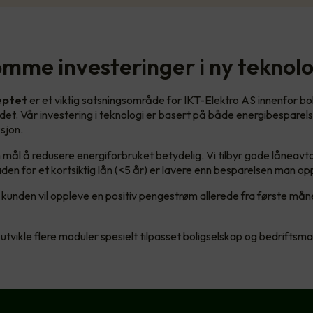
mme investeringer i ny teknolo
eptet
er et viktig satsningsområde for IKT-Elektro AS innenfor bo
et. Vår investering i teknologi er basert på både energibesparel
sjon.
 mål å redusere energiforbruket betydelig. Vi tilbyr gode låneavta
n for et kortsiktig lån (<5 år) er lavere enn besparelsen man op
 kunden vil oppleve en positiv pengestrøm allerede fra første mån
 utvikle flere moduler spesielt tilpasset boligselskap og bedriftsm