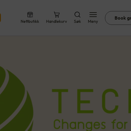
Book g
Nettbutikk
Handlekurv
Søk
Meny