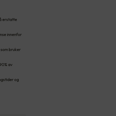
å erstatte
nse innenfor
r som bruker
-90% av
ngstider og