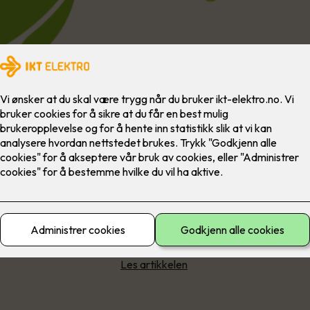
Presseomtale
tok en hyggelig prat med Norges beste nyhetsnettsted for elektrob
Elektro247.no
Les artikkelen