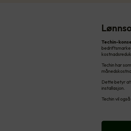
Lønnso
Techin-kons
bedriftsmarked
kostnadsreduk
Techin har som
månedskostnade
Dette betyr at
installasjon.
Techin vil også