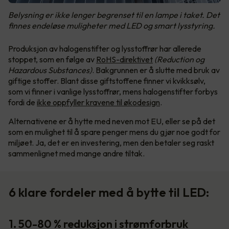
Belysning er ikke lenger begrenset til en lampe i taket. Det
finnes endeløse muligheter med LED og smart lysstyring.
Produksjon av halogenstifter og lysstoffrør har allerede
stoppet, som en følge av
RoHS-direktivet
(Reduction og
Hazardous Substances)
. Bakgrunnen er å slutte med bruk av
giftige stoffer. Blant disse giftstoffene finner vi kvikksølv,
som vi finner i vanlige lysstoffrør, mens halogenstifter forbys
fordi de
ikke oppfyller kravene til økodesign
.
Alternativene er å hytte med neven mot EU, eller se på det
som en mulighet til å spare penger mens du gjør noe godt for
miljøet. Ja, det er en investering, men den betaler seg raskt
sammenlignet med mange andre tiltak.
6 klare fordeler med å bytte til LED:
1. 50-80 % reduksjon i strømforbruk