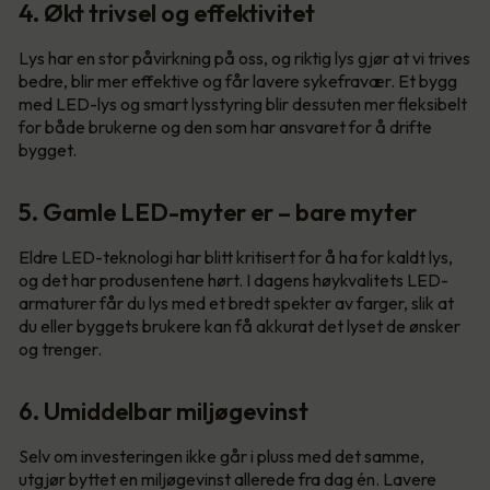
4. Økt trivsel og effektivitet
Lys har en stor påvirkning på oss, og riktig lys gjør at vi trives
bedre, blir mer effektive og får lavere sykefravær. Et bygg
med LED-lys og smart lysstyring blir dessuten mer fleksibelt
for både brukerne og den som har ansvaret for å drifte
bygget.
5. Gamle LED-myter er – bare myter
Eldre LED-teknologi har blitt kritisert for å ha for kaldt lys,
og det har produsentene hørt. I dagens høykvalitets LED-
armaturer får du lys med et bredt spekter av farger, slik at
du eller byggets brukere kan få akkurat det lyset de ønsker
og trenger.
6. Umiddelbar miljøgevinst
Selv om investeringen ikke går i pluss med det samme,
utgjør byttet en miljøgevinst allerede fra dag én. Lavere