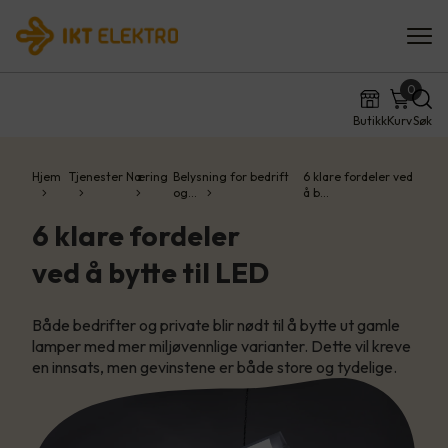
0
Butikk
Kurv
Søk
Hjem
Tjenester
Næring
Belysning for bedrift
6 klare fordeler ved
og…
å b…
6 klare fordeler
ved å bytte til LED
Både bedrifter og private blir nødt til å bytte ut gamle
lamper med mer miljøvennlige varianter. Dette vil kreve
en innsats, men gevinstene er både store og tydelige.