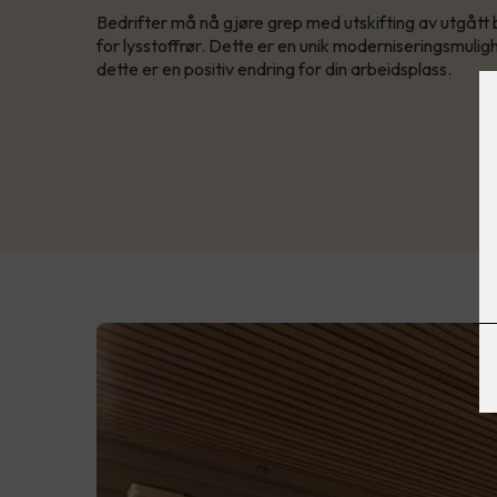
Bedrifter må nå gjøre grep med utskifting av utgått 
for lysstoffrør. Dette er en unik moderniseringsmulig
dette er en positiv endring for din arbeidsplass.