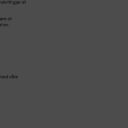
skritt gjør at
føre at
at en
t med våre