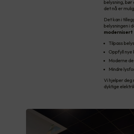
belysning, bør
det nå er muli
Det kan i till
belysningen i d
modernisert 
Tilpass bely
Oppfyll nye k
Moderne desi
Mindre lysfo
Vi hjelper deg 
dyktige elektr