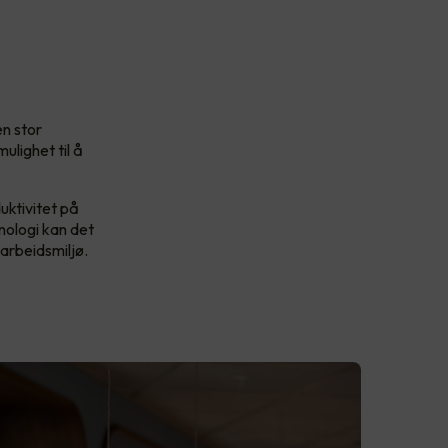
en stor
ulighet til å
duktivitet på
nologi kan det
 arbeidsmiljø.