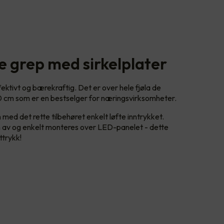
e grep med sirkelplater
ktivt og bærekraftig. Det er over hele fjøla de
 cm som er en bestselger for næringsvirksomheter.
d det rette tilbehøret enkelt løfte inntrykket.
en av og enkelt monteres over LED-panelet - dette
ttrykk!