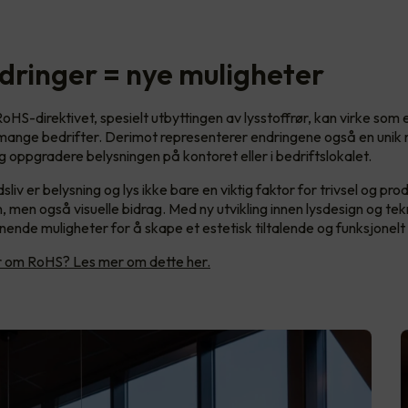
dringer = nye muligheter
oHS-direktivet, spesielt utbyttingen av lysstoffrør, kan virke som 
 mange bedrifter. Derimot representerer endringene også en unik m
 oppgradere belysningen på kontoret eller i bedriftslokalet.
sliv er belysning og lys ikke bare en viktig faktor for trivsel og pro
, men også visuelle bidrag. Med ny utvikling innen lysdesign og tek
ende muligheter for å skape et estetisk tiltalende og funksjonelt
er om RoHS? Les mer om dette her.