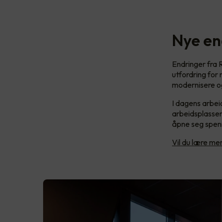
Nye en
Endringer fra R
utfordring for
modernisere og
I dagens arbeid
arbeidsplassen
åpne seg spenn
Vil du lære m