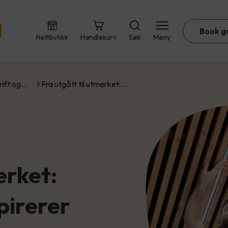
Book g
Nettbutikk
Handlekurv
Søk
Meny
rift og…
Fra utgått til utmerket:…
erket:
pirerer