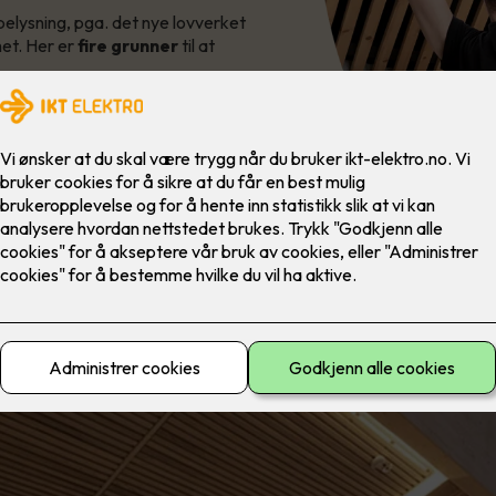
belysning, pga. det nye lovverket
het. Her er
fire grunner
til at