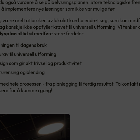
 du også vurdere å se på belysningsplanen. Store teknologiske frem
g å implementere nye løsninger som ikke var mulige før.
egg være reelt at bruken av lokalet kan ha endret seg, som kan med
ag kanskje ikke oppfyller kravet til universell utforming. Vi tenker 
lysplan
alltid vil medføre store fordeler:
sningen til dagens bruk
rav til universell utforming
gn som gir økt trivsel og produktivitet
rurensing og blending
med hele prosessen - fra planlegging til ferdig resultat. Ta kontak
ikere for å komme i gang!