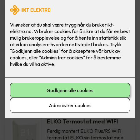
Bytte av termostat - ELKO
One Hvit
Bytte av termostat, til ELKO One
Matter termostat, i fargen hvit.
Inkludert montering.
2,850
,-
Bytte av termostat - ELKO
One Sort
Bytte av termostat, til ELKO One
Matter termostat, i fargen sort.
Inkludert montering.
2,950
,-
ELKO Termostat med WIFI
Ferdig montert ELKO Plus/RS WiFi
termostat ELKO sin termostat med