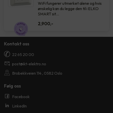
WiFi fungerer utmerket alene og hvis
ønskelig kan du legge den til i ELKO
SMART sit…
2,900
,-
Kontakt oss
22 65 20 00
post@ikt-elektro.no
Brobekkveien 114 , 0582 Oslo
Følg oss
Facebook
LinkedIn