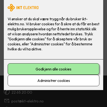
Nobø Top Panelovn 1000W
Ferdig montert utskift panelovn -
Nobø Top 1000W inkl. kontrollenhet
3,790
,-
24 mnd rentefri delbetaling
Delbetale? Ønsker du å delbetale
over 24 mnd, så kan vi tilby 0% rente,
eneste kostand er mnd.avgift kr. 79,-
0
,-
Kontakt oss
22 65 20 00
post@ikt-elektro.no