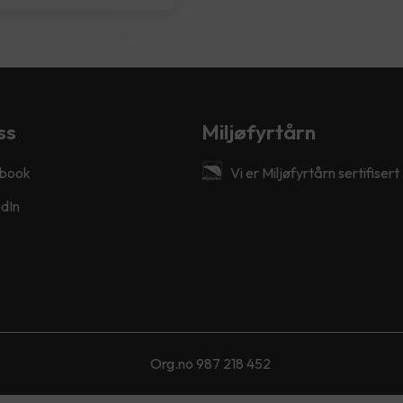
ss
Miljøfyrtårn
book
Vi er Miljøfyrtårn sertifisert
dIn
Org.no 987 218 452