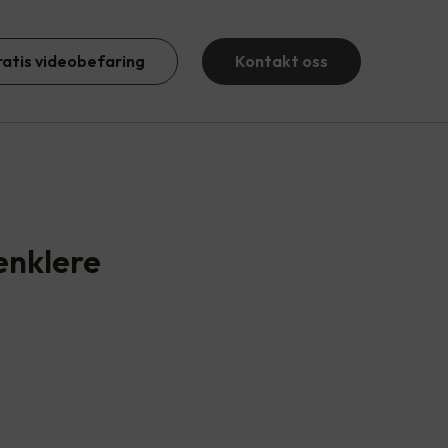
ratis videobefaring
Kontakt oss
enklere