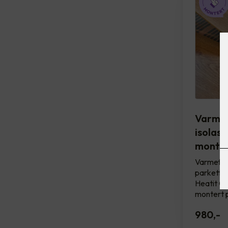
Varmef
isolasj
monter
Varmefol
parkettun
Heatit Con
montert 
980
,-