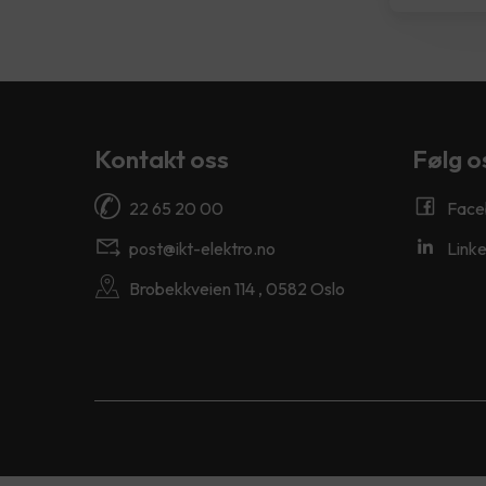
Kontakt oss
Følg o
22 65 20 00
Face
post@ikt-elektro.no
Linke
Brobekkveien 114 , 0582 Oslo