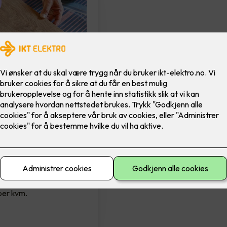
olie med
onsplate - Ferdig
t pr kvm
ie 100cm som
derlag, 70m rull - fra
trols. Pris ferdig
per kvm.