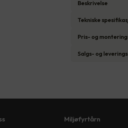
Beskrivelse
Tekniske spesifika
Pris- og monterin
Salgs- og levering
ss
Miljøfyrtårn