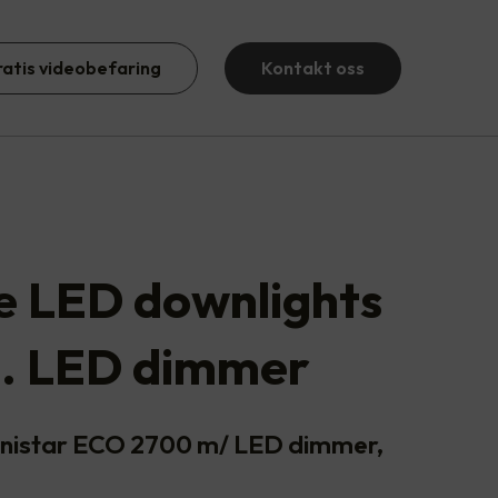
ratis videobefaring
Kontakt oss
te LED downlights
l. LED dimmer
Junistar ECO 2700 m/ LED dimmer,