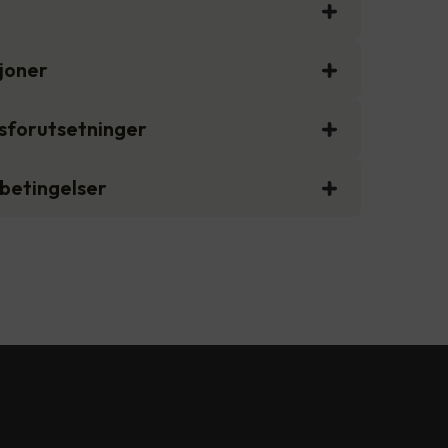
sjoner
gsforutsetninger
sbetingelser