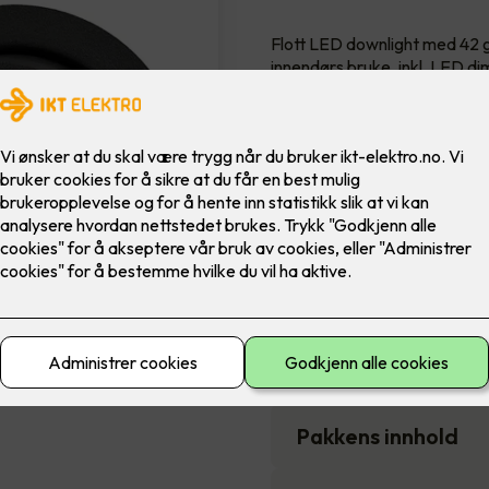
Flott LED downlight med 42 gr
innendørs bruke, inkl. LED di
Farge
6,900
,-
Antall
-
Pakkens innhold