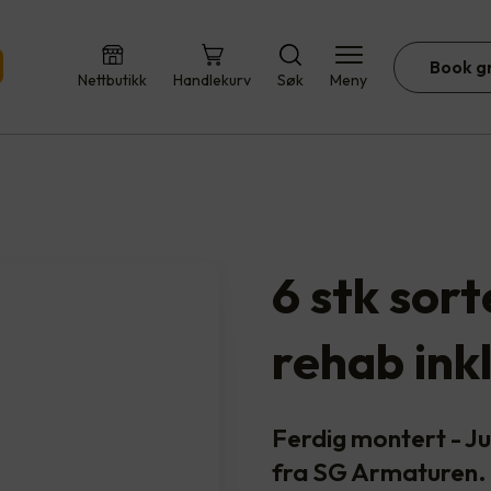
Book g
Nettbutikk
Handlekurv
Søk
Meny
6 stk sor
rehab ink
Ferdig montert - 
fra SG Armaturen.