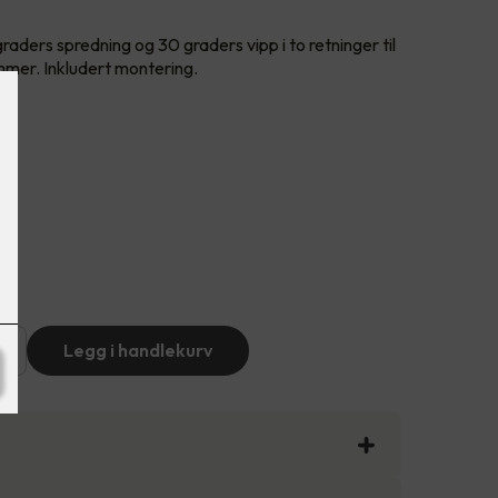
aders spredning og 30 graders vipp i to retninger til
mmer. Inkludert montering.
+
Legg i handlekurv