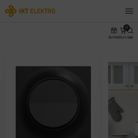
0
Butikk
Kurv
Søk