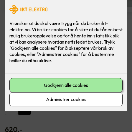
Bryter 1-polet skrutilk One SO
Farge: Sort. ELKO One 1 polet innfelt bryter av
fargebestandig og bærekraftig materiale.
Benyttes oftest i rom der man ønsker å slå av/på lyset med
en enkel bryter.
Farge
620
,-