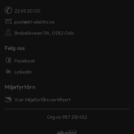
22 65 20 00
post@ikt-elektro.no
Brobekkveien 114 , 0582 Oslo
Følg oss
Facebook
LinkedIn
Miljøfyrtårn
Vi er Miljøfyrtårn sertifisert
Org.no 987 218 452