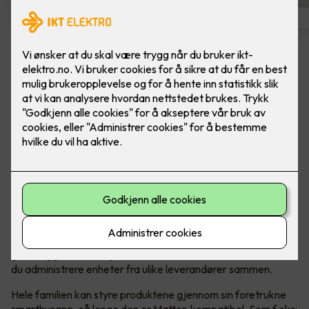
ELKO One Termostat med
Matter RH
Farge: Renhvit. ELKO sin nye Matter Termostat
fungerer godt alene, eller sammen med andre
produkter.
Den er rask og brukervennlig med forhåndsinnstillinger, og
den er enkel å installere og kontrollere. Du trenger ikke
internettforbindelse for å installere eller bruke termostatens
grunnleggende funksjoner. Når den er koblet til Matter, kan
du administrere enheter fra ulike leverandører sammen.
Hele familien kan styre produktene gjennom sin foretrukne
smarthusapp, så lenge den er Matter-kompatibel. Som f.eks: