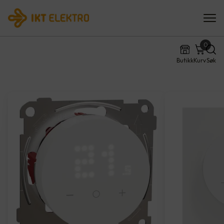
0
Butikk
Kurv
Søk