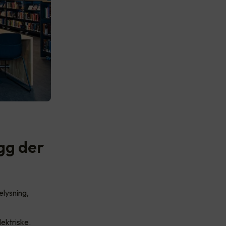
gg der
elysning,
lektriske.