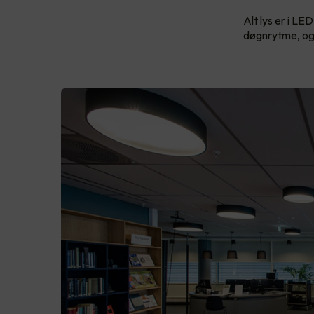
Alt lys er i LE
døgnrytme, og