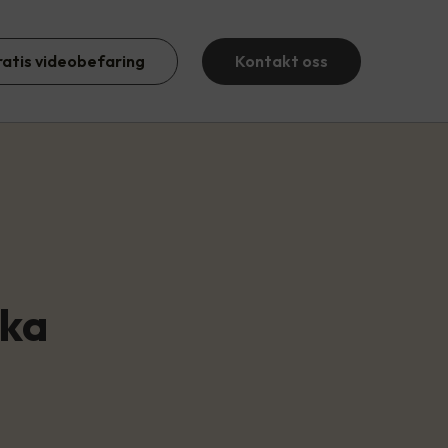
ratis videobefaring
Kontakt oss
ika