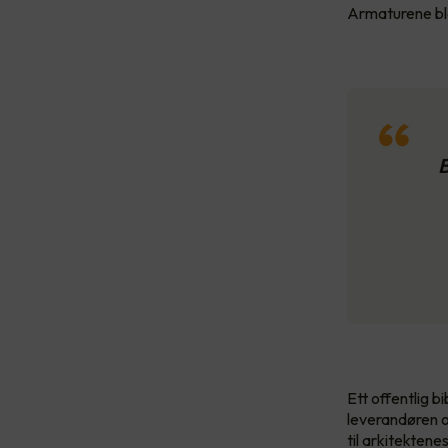
Armaturene bl
B
Ett offentlig b
leverandøren o
til arkitektene