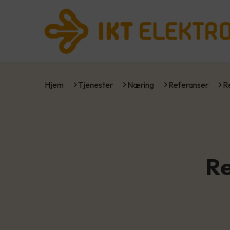
Hjem
Tjenester
Næring
Referanser
R
Re