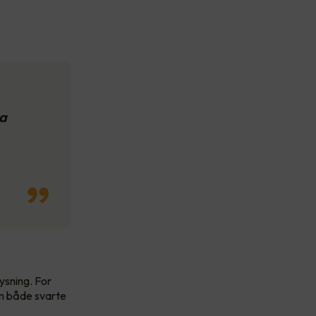
ra
ysning. For
om både svarte