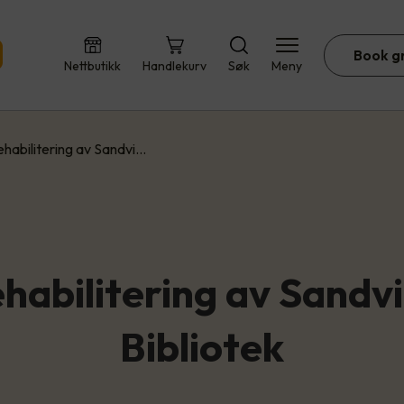
Book g
Nettbutikk
Handlekurv
Søk
Meny
ehabilitering av Sandvi…
habilitering av Sandv
Bibliotek