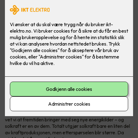
Ved å produsere mye strøm eller all strømmen i et
næringsbygg, kan bedriften din bli helt eller delvis
uavhengig av strømprodusenter!
Vær i forkant, det lønner seg
I Norge er vann vår hovedkilde til fornybar energi. Samtidig
vet vi at fremtiden bringer med seg nye energikilder – og
solkraft er en av dem. Totalt utgjør solkraft bare en liten del
av kraftproduksjonen, men etterspørselen blir større. Da