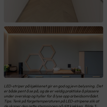
LED-striper på kjøkkenet gir en god og jevn belysning. Det
er både pent å se på, og de er veldig praktiske å plassere
under overskap og hyller for å lyse opp arbeidsområdet.
Tips: Tenk på fargetemperaturen på LED-stripene slik at
de skaper den rette stemningen på ditt kjøkken. Bilde 3: