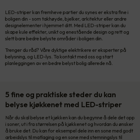
LED-striper kan fremheve partier du synes er ekstra fine i
boligen din - som takhøyde, bjelker, arkitektur eller andre
designelementer i hjemmet ditt. Med LED-striper kan du
skape kule effekter, unikt og enestående design og rett og
slett bare bedre belyste områder i boligen din.
Trenger du råd? Våre dyktige elektrikere er eksperter på
belysning, og LED-lys. Ta kontakt med oss og start
planleggingen av en bedre belyst bolig allerede nå.
5 fine og praktiske steder du kan
belyse kjøkkenet med LED-striper
Når du skal belyse et kjøkken kan du begynne å dele det opp
i soner, ut i fra størrelsen på kjøkkenet og hvordan du ønsker
å bruke det. Du kan for eksempel dele inn en sone med godt
arbeidslys til matlaging og en sone med stemningslys til