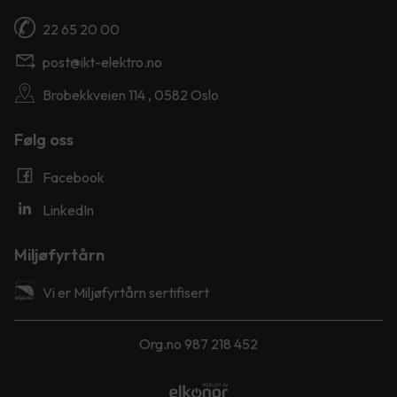
22 65 20 00
post@ikt-elektro.no
Brobekkveien 114 , 0582 Oslo
Følg oss
Facebook
LinkedIn
Miljøfyrtårn
Vi er Miljøfyrtårn sertifisert
Org.no 987 218 452