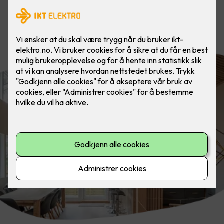
Fremhev design, arkitektur eller de
beste trekkene i boligen din