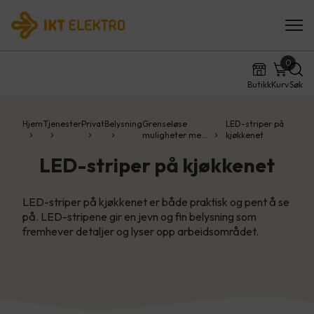
0
Butikk
Kurv
Søk
Hjem
Tjenester
Privat
Belysning
Grenseløse
LED-striper på
muligheter me…
kjøkkenet
LED-striper på kjøkkenet
LED-striper på kjøkkenet er både praktisk og pent å se
på. LED-stripene gir en jevn og fin belysning som
fremhever detaljer og lyser opp arbeidsområdet.