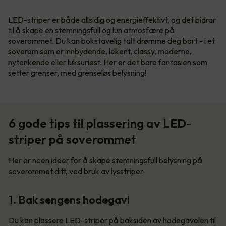
LED-striper er både allsidig og energieffektivt, og det bidrar
til å skape en stemningsfull og lun atmosfære på
soverommet. Du kan bokstavelig talt drømme deg bort - i et
soverom som er innbydende, lekent, classy, moderne,
nytenkende eller luksuriøst. Her er det bare fantasien som
setter grenser, med grenseløs belysning!
6 gode tips til plassering av LED-
striper på soverommet
Her er noen ideer for å skape stemningsfull belysning på
soverommet ditt, ved bruk av lysstriper:
1. Bak sengens hodegavl
Du kan plassere LED-striper på baksiden av hodegavelen til