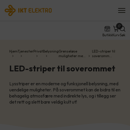
0
Butikk
Kurv
Søk
Hjem
Tjenester
Privat
Belysning
Grenseløse
LED-striper til
muligheter me…
soveromm…
LED-striper til soverommet
Lysstriper er en moderne og funksjonell belysning, med
uendelige muligheter. På soverommet kan de bidra til en
behagelig atmosfære med indirekte lys, og i tillegg ser
det rett og slett bare veldig kult ut!