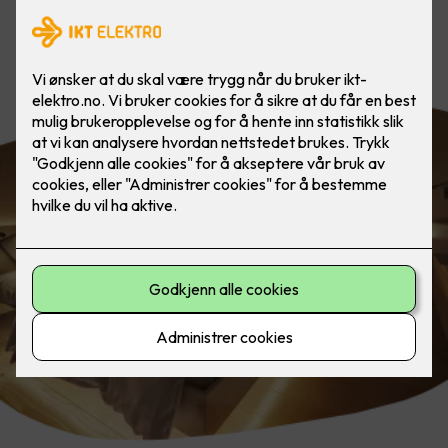
Slapp av og trekk deg tilbake, til en
stemningsfull atmosfære.