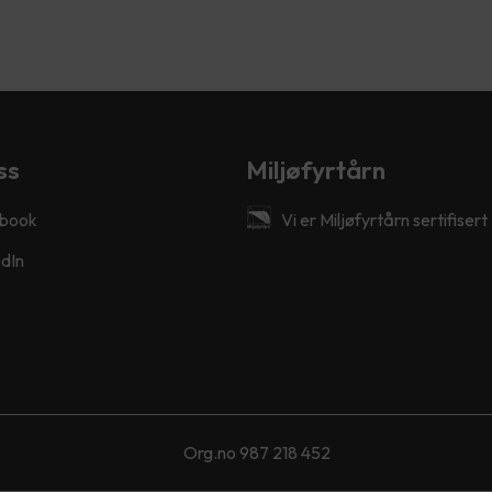
ss
Miljøfyrtårn
book
Vi er Miljøfyrtårn sertifisert
dIn
Org.no 987 218 452