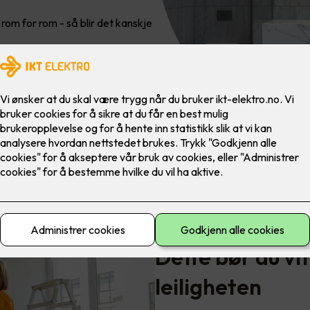
, rom for rom - så blir det kanskje
Dette bør du vi
leiligheten