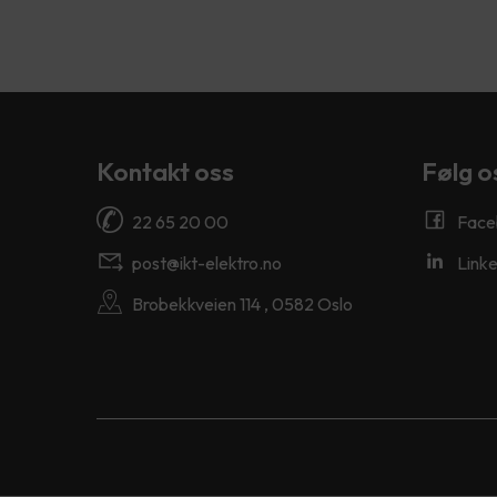
Kontakt oss
Følg o
22 65 20 00
Face
post@ikt-elektro.no
Linke
Brobekkveien 114 , 0582 Oslo