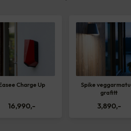
Easee Charge Up
Spike veggarmatu
grafitt
16,990
,-
3,890
,-