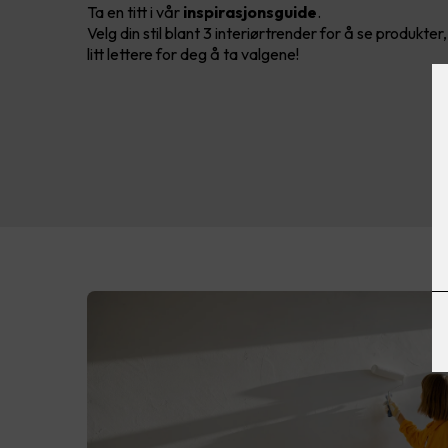
Ta en titt i vår
inspirasjonsguide
.
Velg din stil blant 3 interiørtrender for å se produkter
litt lettere for deg å ta valgene!