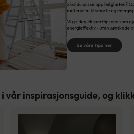
Skal du pusse opp leiligheten? O
materialer, til smarte og energi
Vi gir deg eksperttipsene som g
energieffektiv - uten uønskede o
Se våre tips her
l i vår inspirasjonsguide, og kli