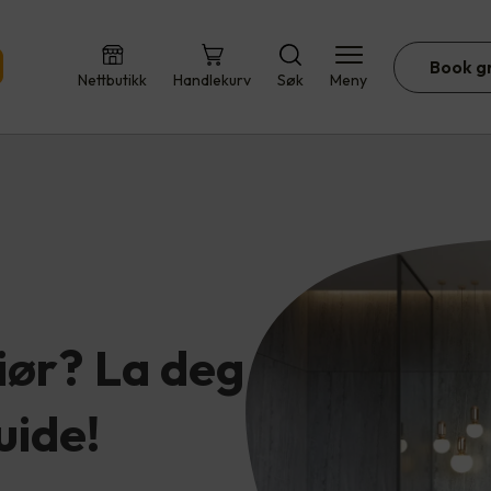
Book g
Nettbutikk
Handlekurv
Søk
Meny
riør? La deg
uide!