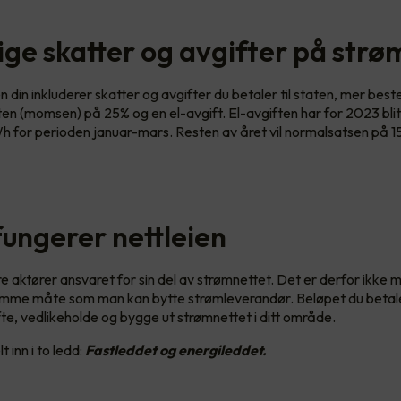
lige skatter og avgifter på strø
 din inkluderer skatter og avgifter du betaler til staten, mer bes
en (momsen) på 25% og en el-avgift. El-avgiften har for 2023 blitt
Wh for perioden januar-mars. Resten av året vil normalsatsen på 15
 fungerer nettleien
re aktører ansvaret for sin del av strømnettet. Det er derfor ikke m
amme måte som man kan bytte strømleverandør. Beløpet du betaler
ifte, vedlikeholde og bygge ut strømnettet i ditt område.
t inn i to ledd:
Fastleddet og energileddet.