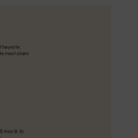
t høyeste.
kte mest strøm
 trinn B. Er
e.