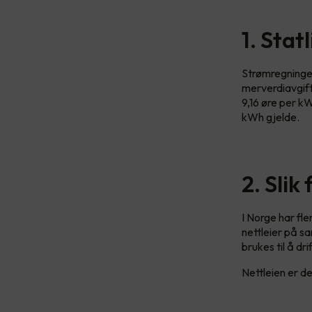
1. Stat
Strømregningen
merverdiavgift
9,16 øre per k
kWh gjelde.
2. Slik
I Norge har fle
nettleier på s
brukes til å dr
Nettleien er del