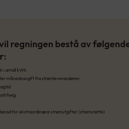
 vil regningen bestå av følgend
r:
 i antall kWh
ller månedsavgift fra strømleverandøren
dagtid
att/helg
stønad for ekstraordinære strømutgifter (strømstøtte)