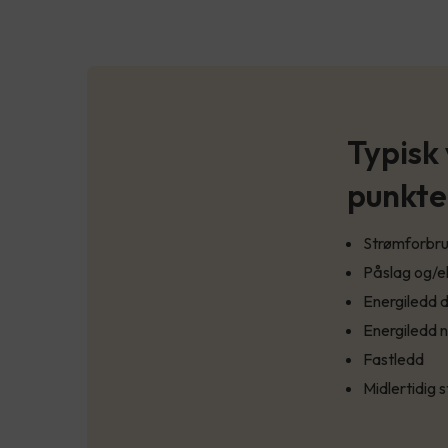
Typisk
punkte
Strømforbruk
Påslag og/e
Energiledd 
Energiledd n
Fastledd
Midlertidig 