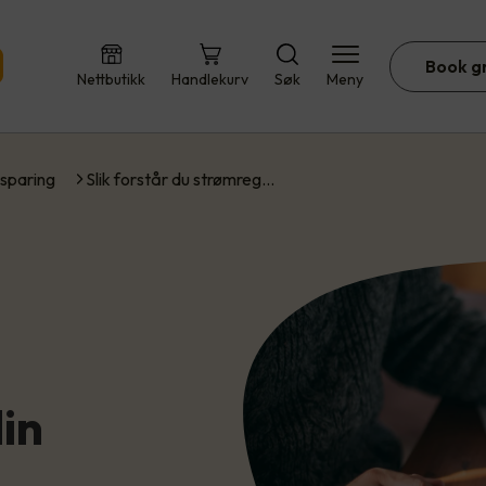
Book g
Nettbutikk
Handlekurv
Søk
Meny
sparing
Slik forstår du strømreg…
in