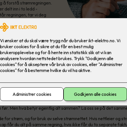
eg å forstå strømregningen.
 delt inn i to ledd -
år regningen, tar vi deg
re tricky å forstå strømregnin
ar eksplodert de siste årene, og du er ikke alene hvis du går nøy
 før. Men hva betyr egentlig alt sammen? La oss se på det samm
e for strøm, og for bruk av selve strømnettet. Hvis nettleier og s
ap får du alt på samme regning, hvis ikke får du to separate fakt