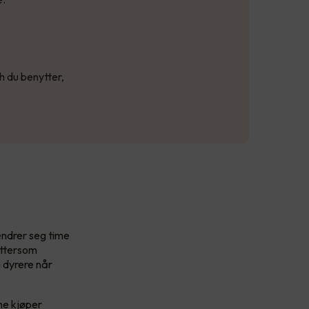
h du benytter,
endrer seg time
ettersom
n dyrere når
ene kjøper