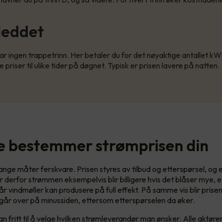
leddet
ar ingen trappetrinn. Her betaler du for det nøyaktige antallet kW
e priser til ulike tider på døgnet. Typisk er prisen lavere på natten.
te bestemmer strømprisen din
nge måter ferskvare. Prisen styres av tilbud og etterspørsel, og 
er derfor strømmen eksempelvis blir billigere hvis det blåser mye, 
år vindmøller kan produsere på full effekt. På samme vis blir prise
år over på minussiden, ettersom etterspørselen da øker.
n fritt til å velge hvilken strømleverandør man ønsker. Alle aktør