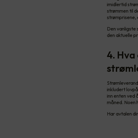
imidlertid str
strømmen til de
strømprisene, 
Den vanligste 
den aktuelle pr
4. Hva 
strøml
Strømleverandø
inkludert lovp
inn enten ved å
måned. Noen ha
Har avtalen din