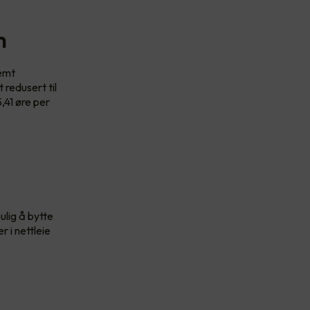
m
temt
 redusert til
,41 øre per
ulig å bytte
 i nettleie