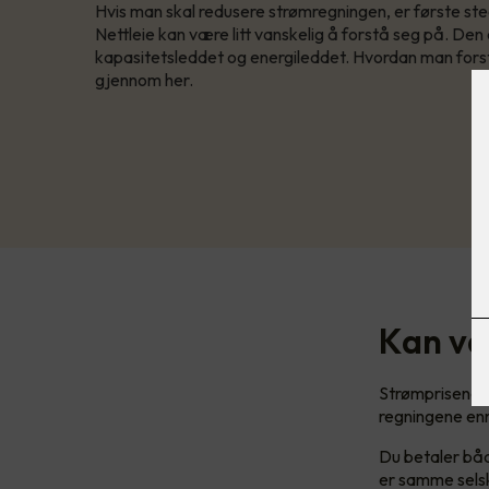
Hvis man skal redusere strømregningen, er første st
Nettleie kan være litt vanskelig å forstå seg på. Den er
kapasitetsleddet og energileddet. Hvordan man forst
gjennom her.
Kan væ
Strømprisene h
regningene enn
Du betaler båd
er samme selsk