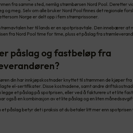
ømmen fra samme sted, nemlig strømbørsen Nord Pool. Deretter vi
g og meg. Selv om alle bruker Nord Pool finnes det regionale forskj
ettersom Norge er delt opp i fem strømprissoner.
strømavtalen her til lands er en spotprisavtale. Den innebærer at
isen fra Nord Pool time for time, pluss et påslag fra strømleverand
er påslag og fastbeløp fra
everandøren?
ren din har innkjøpskostnader knyttet til strømmen de kjøper fra
ålagte el-sertifikater. Disse kostnadene, samt andre driftskostna
 legge et påslag på spotprisen, eller ved å fakturere ut et lite fas
r også en kombinasjon av et lite påslag og en liten månedsavgift
 et påslag betyr det i praksis at du betaler litt mer enn spotprisen