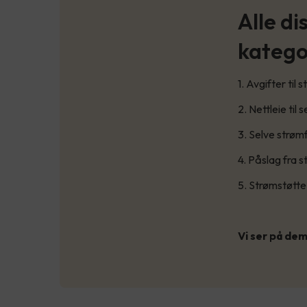
Alle di
katego
1. Avgifter til 
2. Nettleie til
3. Selve strøm
4. Påslag fra 
5. Strømstøtte
Vi ser på dem