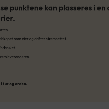
sse punktene kan plasseres i en
rier.
staten.
 selskapet som eier og drifter strømnettet.
forbruket.
strømleverandøren.
 i tur og orden.