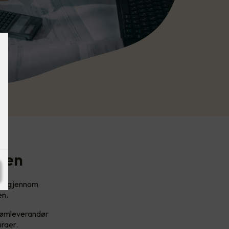
gen
ere gjennom
en.
trømleverandør
uraer.