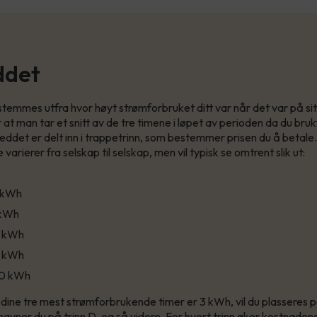
ddet
temmes utfra hvor høyt strømforbruket ditt var når det var på sit
 at man tar et snitt av de tre timene i løpet av perioden da du bru
leddet er delt inn i trappetrinn, som bestemmer prisen du å betale.
varierer fra selskap til selskap, men vil typisk se omtrent slik ut:
2 kWh
 kWh
0 kWh
15 kWh
-20 kWh
a dine tre mest strømforbrukende timer er 3 kWh, vil du plasseres på
havner du på trinn D, og så videre. For hvert trinn øker kostnaden