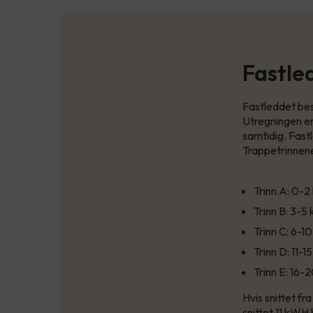
Fastle
Fastleddet bes
Utregningen er
samtidig. Fast
Trappetrinnene 
Trinn A: 0-
Trinn B: 3-5
Trinn C: 6-1
Trinn D: 11-
Trinn E: 16
Hvis snittet fr
snittet 11 kWH 