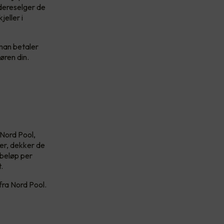
dereselger de
eller i
 man betaler
øren din.
 Nord Pool,
der, dekker de
tbeløp per
.
 fra Nord Pool.