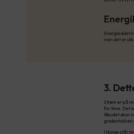
Energi
Energileddet h
men det er ulik
3. Det
Strøm er på ma
for time. Det 
tilbudet øker n
gradestokken g
I Norge står ma