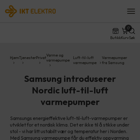
0
Butikk
Kurv
Søk
Varme og
Hjem
Tjenester
Privat
Luft-til-luft
Varmepumper
varmepumpe
varmepumpe
fra Samsung
Samsung introduserer
Nordic luft-til-luft
varmepumper
Samsungs energieffektive luft-til-luft-varmepumper er
utviklet for et nordisk klima. Det er ikke til å stikke under
stol - vi har litt ustabilt vær og temperatur her i Norden.
Med Samsung varmepumpe får du effektiv oppvarming