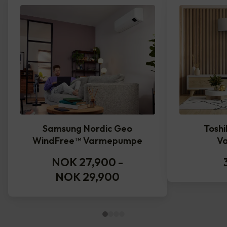
Samsung Nordic Geo
Toshi
WindFree™️ Varmepumpe
V
NOK 27,900
-
NOK 29,900