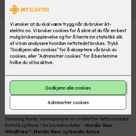
om vinteren og kjøling om sommeren!
Kommer i 3 forskjellige modeller
Samsung Nordic varmepumper er utviklet for tøffe nordiske
forhold og finner i tre hovedmodeller –
Nordic Geo
WindFree™
,
Nordic Geo
,
og
Nordic Airise.