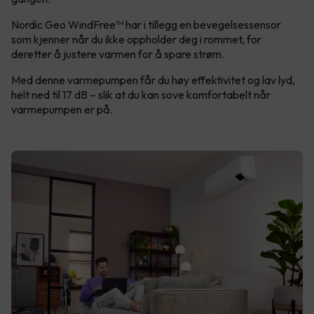
Nordic Geo WindFree™ har i tillegg en bevegelsessensor
som kjenner når du ikke oppholder deg i rommet, for
deretter å justere varmen for å spare strøm.
Med denne varmepumpen får du høy effektivitet og lav lyd,
helt ned til 17 dB – slik at du kan sove komfortabelt når
varmepumpen er på.