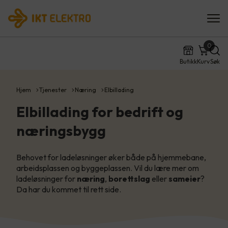
0
Butikk
Kurv
Søk
Hjem
Tjenester
Næring
Elbillading
Elbillading for bedrift og
næringsbygg
Behovet for ladeløsninger øker både på hjemmebane,
arbeidsplassen og byggeplassen. Vil du lære mer om
ladeløsninger for
næring
,
borettslag
eller
sameier
?
Da har du kommet til rett side.