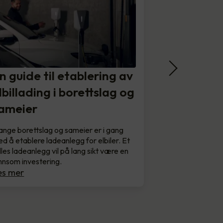
n guide til etablering av
lbillading i borettslag og
ameier
nge borettslag og sameier er i gang
d å etablere ladeanlegg for elbiler. Et
lles ladeanlegg vil på lang sikt være en
nnsom investering.
es mer