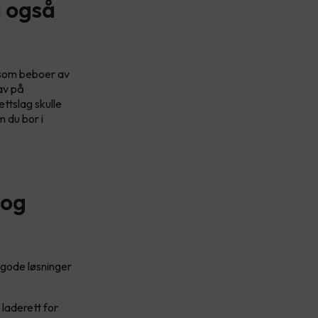
å også
, som beboer av
av på
ttslag skulle
 du bor i
 og
d gode løsninger
 laderett for