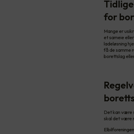
Tidlige
for bor
Mange er usikr
et sameie elle
ladeløsning hj
få de samme r
borettslag ell
Regelv
borett
Det kan være sl
skal det være m
Elbilforeningen