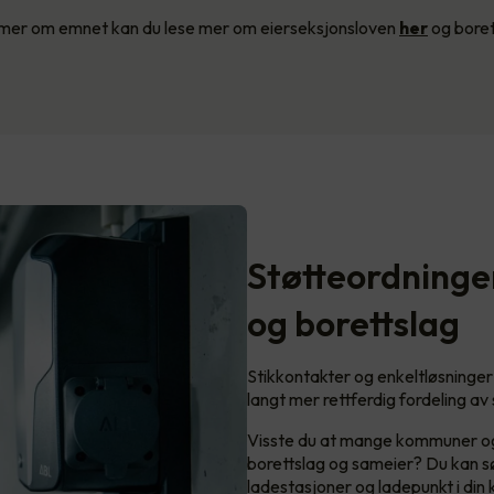
te mer om emnet kan du lese mer om eierseksjonsloven
her
og bore
Støtteordninger 
og borettslag
Stikkontakter og enkeltløsninger 
langt mer rettferdig fordeling a
Visste du at mange kommuner o
borettslag og sameier? Du kan søk
ladestasjoner og ladepunkt i di