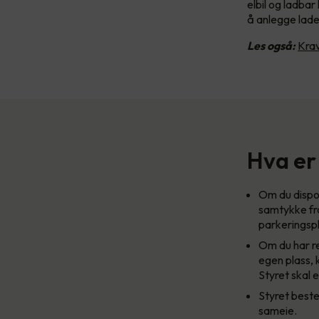
elbil og ladbar
å anlegge lades
Les også:
Krav
Hva er 
Om du dispon
samtykke fra 
parkeringsp
Om du har re
egen plass, k
Styret skal 
Styret beste
sameie.