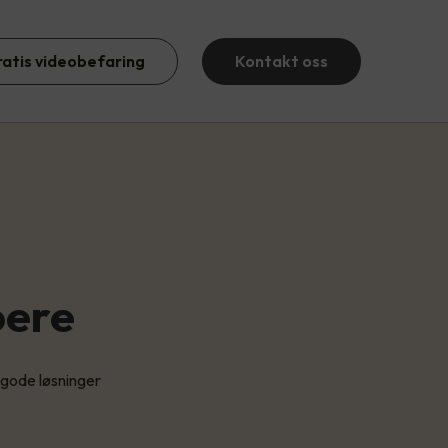
ratis videobefaring
Kontakt oss
oere
d gode løsninger