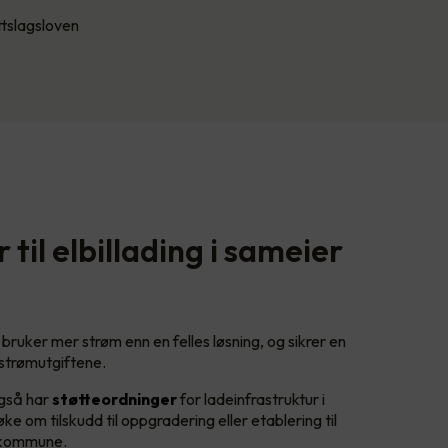
ttslagsloven
til elbillading i sameier
bruker mer strøm enn en felles løsning, og sikrer en
v strømutgiftene.
gså har
støtteordninger
for ladeinfrastruktur i
e om tilskudd til oppgradering eller etablering til
n kommune.