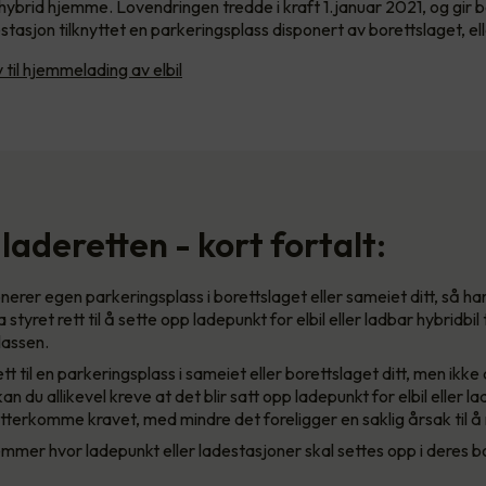
 hybrid hjemme. Lovendringen tredde i kraft 1.januar 2021, og gir be
tasjon tilknyttet en parkeringsplass disponert av borettslaget, el
 til hjemmelading av elbil
laderetten - kort fortalt:
erer egen parkeringsplass i borettslaget eller sameiet ditt, så h
styret rett til å sette opp ladepunkt for elbil eller ladbar hybridbil 
lassen.
tt til en parkeringsplass i sameiet eller borettslaget ditt, men ikke
an du allikevel kreve at det blir satt opp ladepunkt for elbil eller la
etterkomme kravet, med mindre det foreligger en saklig årsak til å
mmer hvor ladepunkt eller ladestasjoner skal settes opp i deres bo