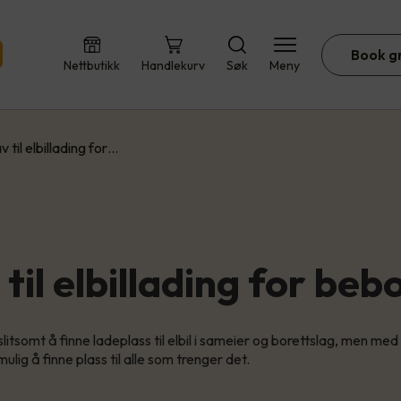
Book g
Nettbutikk
Handlekurv
Søk
Meny
v til elbillading for…
til elbillading for beb
itsomt å finne ladeplass til elbil i sameier og borettslag, men me
ulig å finne plass til alle som trenger det.