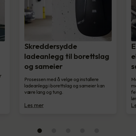
Skreddersydde
E
ladeanlegg til borettslag
e
og sameier
s
r
Prosessen med å velge og installere
Ma
ladeanlegg i borettslag og sameier kan
me
være lang og tung.
fe
lø
Les mer
L