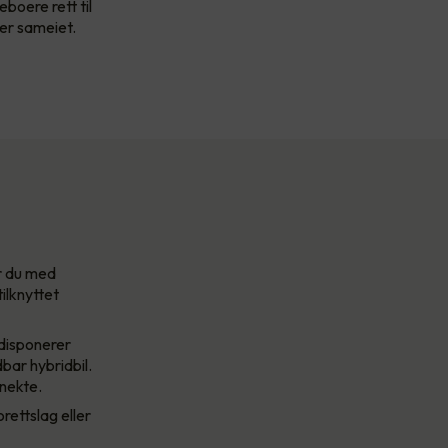
boere rett til
ler sameiet.
ar du med
tilknyttet
 disponerer
dbar hybridbil.
 nekte.
rettslag eller