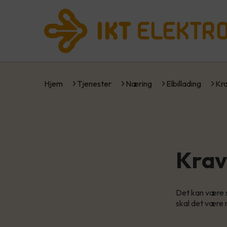
Hjem
Tjenester
Næring
Elbillading
Kra
Krav 
Det kan være sl
skal det være m