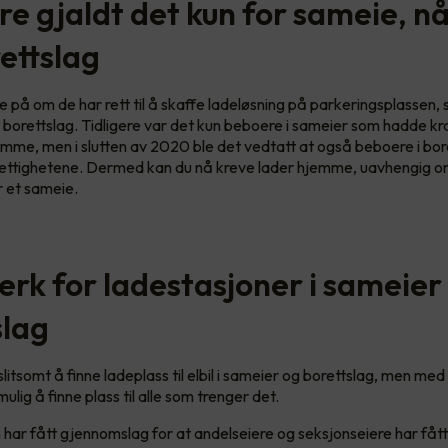
re gjaldt det kun for sameie, n
ettslag
e på om de har rett til å skaffe ladeløsning på parkeringsplassen
r borettslag. Tidligere var det kun beboere i sameier som hadde kr
emme, men i slutten av 2020 ble det vedtatt at også beboere i bore
ettighetene. Dermed kan du nå kreve lader hjemme, uavhengig om
er et sameie.
erk for ladestasjoner i sameier
slag
itsomt å finne ladeplass til elbil i sameier og borettslag, men me
ulig å finne plass til alle som trenger det.
 har fått gjennomslag for at andelseiere og seksjonseiere har fått