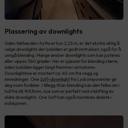
Plassering av downlights
Siden takhøyden i hytta er kun 2,25 m, er det ekstra viktig å
velge downlights der lyskilden er godt inntrukket, også for å
unngå blending. Mange ønsker downlights som kan justeres
eller vippes 360 grader. Her er sjansen for blending større,
siden lyskilden ligger langt fremme i armaturen.
Downlightene er montert ca. 40 cm fra vegg og
innredninger. One
Soft-downlight
fra Lyskomponenter gir
deg noen fordeler. I tillegg til lav blending kan den felles inn i
hull fra 68 til 83mm, noe som er perfekt ved utskifting av
eldre downlights. One Soft kan også monteres direkte i
isolasjonen.