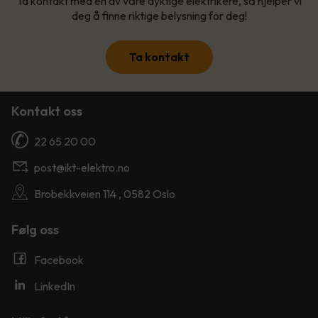
Ta kontakt med en av våre dyktige elektrikere, så hjelper vi
deg å finne riktige belysning for deg!
Ta kontakt
Kontakt oss
22 65 20 00
post@ikt-elektro.no
Brobekkveien 114 , 0582 Oslo
Følg oss
Facebook
LinkedIn