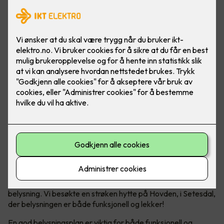
Vi nordmenn elsker å dra på hytta, det er det ikke noe tvil
om. En viktig trivselsfaktor på hytta er god og riktig
belysning. Vi besøkte en strøken hytte på Hovden, i Setesdal,
der belysningen er både funksjonell og lekker!
En god belysningsplan er viktig for både funksjonell og