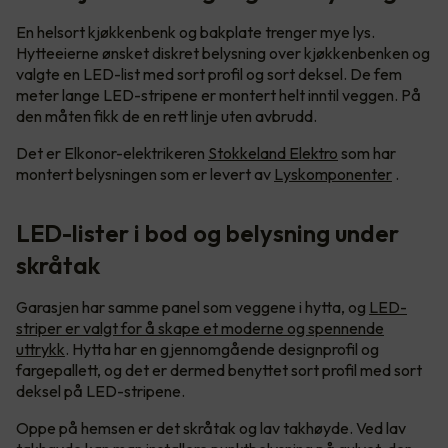
En helsort kjøkkenbenk og bakplate trenger mye lys.
Hytteeierne ønsket diskret belysning over kjøkkenbenken og
valgte en LED-list med sort profil og sort deksel. De fem
meter lange LED-stripene er montert helt inntil veggen. På
den måten fikk de en rett linje uten avbrudd.
Det er Elkonor-elektrikeren
Stokkeland Elektro
som har
montert belysningen som er levert av
Lyskomponenter
.
LED-lister i bod og belysning under
skråtak
Garasjen har samme panel som veggene i hytta, og
LED-
striper er valgt for å skape et moderne og spennende
uttrykk
. Hytta har en gjennomgående designprofil og
fargepallett, og det er dermed benyttet sort profil med sort
deksel på LED-stripene.
Oppe på hemsen er det skråtak og lav takhøyde. Ved lav